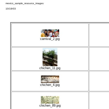
mexico_sample_resource_images
10/19/03
carnival_2.jpg
chichen_11.jpg
chichen_4.jpg
chichen_89.jpg